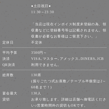
●土日祝日●
11:30～23:30
「当店は現在インボイス制度未登録の為、領
収書などに登録番号等は記載されません。領
収書が必要なお客様はご留意下さい。」
定休日
不定休
平均予算
3500円～
決済
VISA､マスター､アメックス､DINERS､JCB
QR決済
利用できません。
総席数
130席
(掘りごたつ式お座敷／テーブル半個室は2～
60名まで！)
宴会最大
130人
貸切
お承り致します。詳細は店舗へ御電話くださ
い♪営業時間外の貸切もOKです。