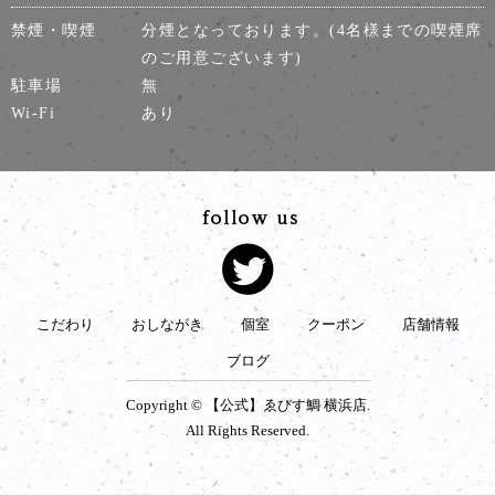
禁煙・喫煙
分煙となっております。(4名様までの喫煙席
のご用意ございます)
駐車場
無
Wi-Fi
あり
こだわり
おしながき
個室
クーポン
店舗情報
ブログ
Copyright © 【公式】ゑびす鯛 横浜店.
All Rights Reserved.