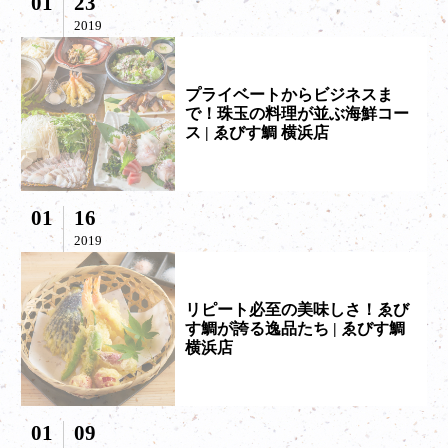
01
23
2019
プライベートからビジネスま
で！珠玉の料理が並ぶ海鮮コー
ス | ゑびす鯛 横浜店
01
16
2019
リピート必至の美味しさ！ゑび
す鯛が誇る逸品たち | ゑびす鯛
横浜店
01
09