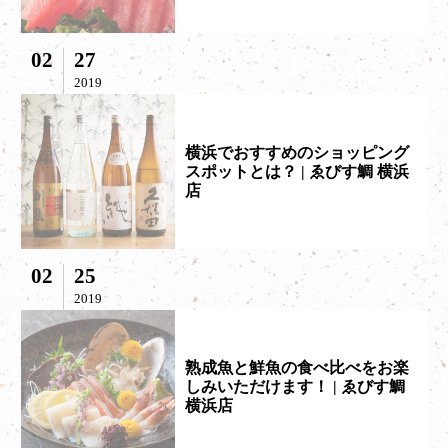
02
27
2019
横浜でおすすめのショッピング
スポットとは？ | ゑびす鯛 横浜
店
02
25
2019
熟成魚と鮮魚の食べ比べをお楽
しみいただけます！ | ゑびす鯛
横浜店