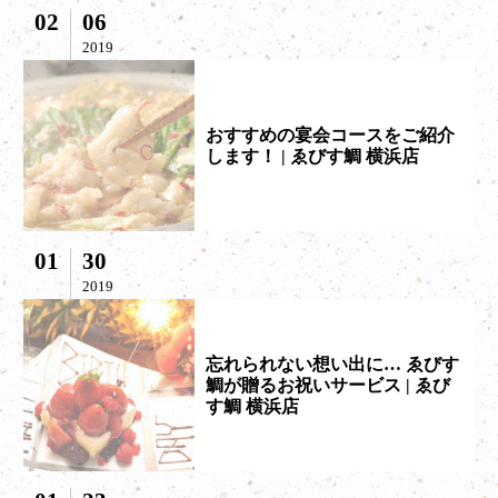
02
06
2019
おすすめの宴会コースをご紹介
します！ | ゑびす鯛 横浜店
01
30
2019
忘れられない想い出に… ゑびす
鯛が贈るお祝いサービス | ゑび
す鯛 横浜店