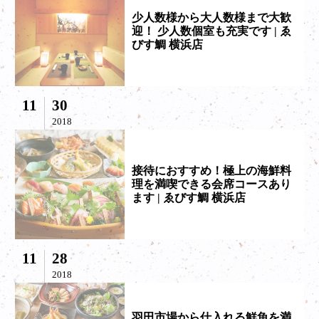
少人数様から大人数様まで大歓
迎！ 少人数個室も充実です | ゑ
びす鯛 横浜店
11
30
2018
接待におすすめ！極上の海鮮料
理を満喫できる会席コースあり
ます | ゑびす鯛 横浜店
11
28
2018
羽田市場から仕入れる鮮魚を満