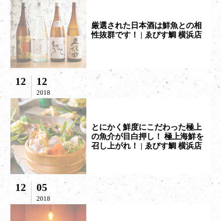
厳選された日本酒は鮮魚との相
性抜群です！ | ゑびす鯛 横浜店
12
12
2018
とにかく鮮度にこだわった極上
の魚介が目白押し！ 極上海鮮を
召し上がれ！ | ゑびす鯛 横浜店
12
05
2018