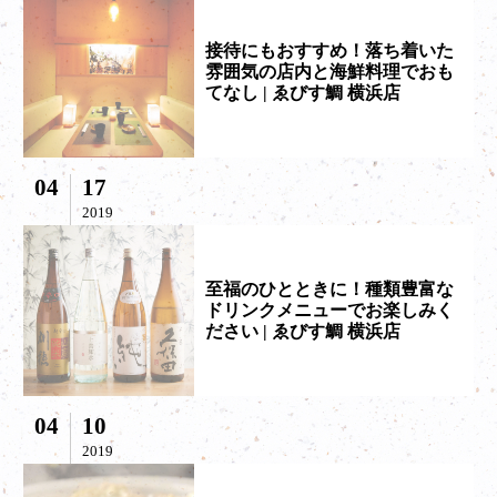
接待にもおすすめ！落ち着いた
雰囲気の店内と海鮮料理でおも
てなし | ゑびす鯛 横浜店
04
17
2019
至福のひとときに！種類豊富な
ドリンクメニューでお楽しみく
ださい | ゑびす鯛 横浜店
04
10
2019