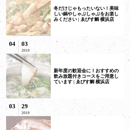
冬だけじゃもったいない！美味
しい鍋やしゃぶしゃぶをお楽し
みください | ゑびす鯛 横浜店
04
03
2019
新年度の歓迎会に！おすすめの
飲み放題付きコースをご用意し
ています | ゑびす鯛 横浜店
03
29
2019