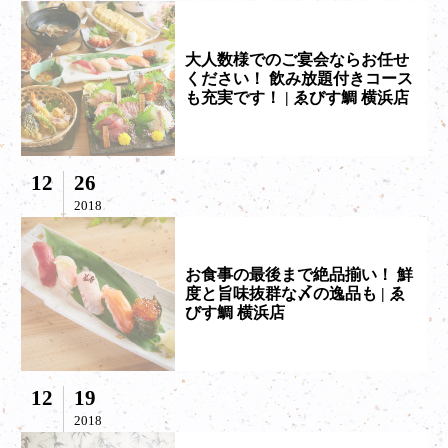
大人数様でのご宴会ならお任せ
ください！ 飲み放題付きコース
も充実です！ | ゑびす鯛 横浜店
12
26
2018
お食事の最後まで絶品揃い！ 鮮
度と旨味抜群な〆の逸品も | ゑ
びす鯛 横浜店
12
19
2018