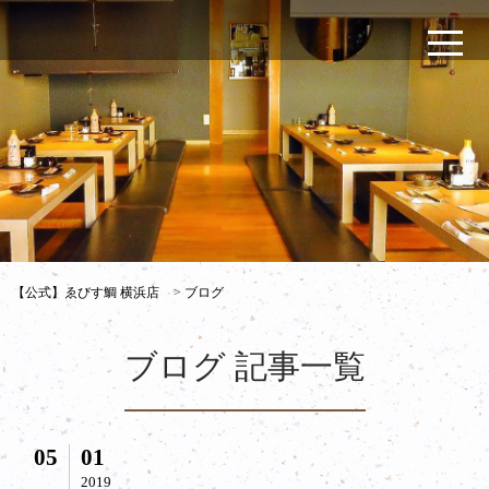
【公式】ゑびす鯛 横浜店
>
ブログ
ブログ 記事一覧
05
01
2019