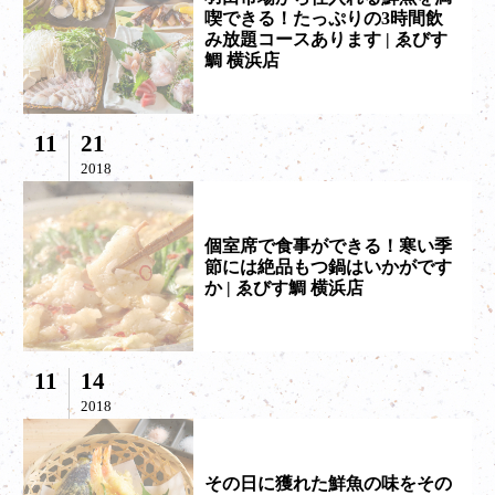
喫できる！たっぷりの3時間飲
み放題コースあります | ゑびす
鯛 横浜店
11
21
2018
個室席で食事ができる！寒い季
節には絶品もつ鍋はいかがです
か | ゑびす鯛 横浜店
11
14
2018
その日に獲れた鮮魚の味をその