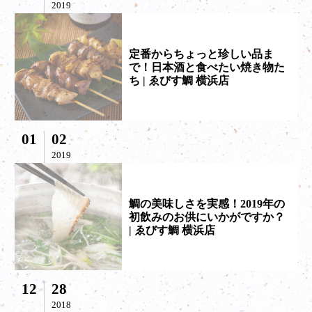
2019
定番からちょっと珍しい品ま
で！日本酒と食べたい焼き物た
ち | ゑびす鯛 横浜店
01
02
2019
鯛の美味しさを実感！2019年の
初飲みのお供にいかがですか？
| ゑびす鯛 横浜店
12
28
2018