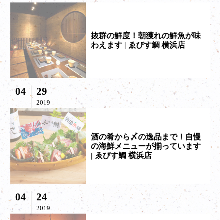
抜群の鮮度！朝獲れの鮮魚が味
わえます | ゑびす鯛 横浜店
04
29
2019
酒の肴から〆の逸品まで！自慢
の海鮮メニューが揃っています
| ゑびす鯛 横浜店
04
24
2019