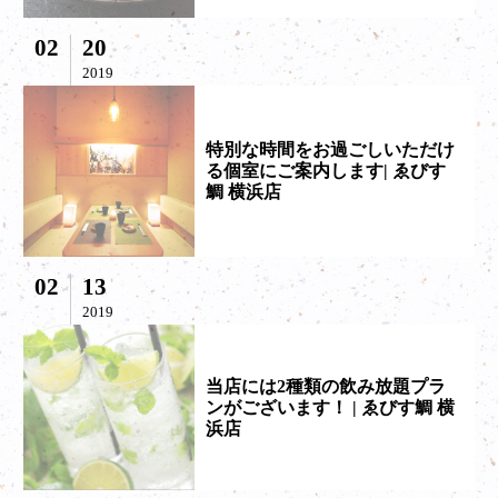
02
20
2019
特別な時間をお過ごしいただけ
る個室にご案内します| ゑびす
鯛 横浜店
02
13
2019
当店には2種類の飲み放題プラ
ンがございます！ | ゑびす鯛 横
浜店