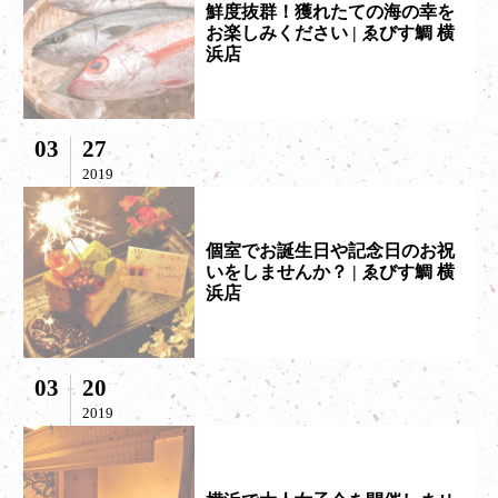
鮮度抜群！獲れたての海の幸を
お楽しみください | ゑびす鯛 横
浜店
03
27
2019
個室でお誕生日や記念日のお祝
いをしませんか？ | ゑびす鯛 横
浜店
03
20
2019