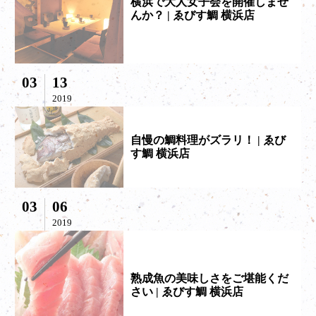
横浜で大人女子会を開催しませ
んか？ | ゑびす鯛 横浜店
03
13
2019
自慢の鯛料理がズラリ！ | ゑび
す鯛 横浜店
03
06
2019
熟成魚の美味しさをご堪能くだ
さい | ゑびす鯛 横浜店