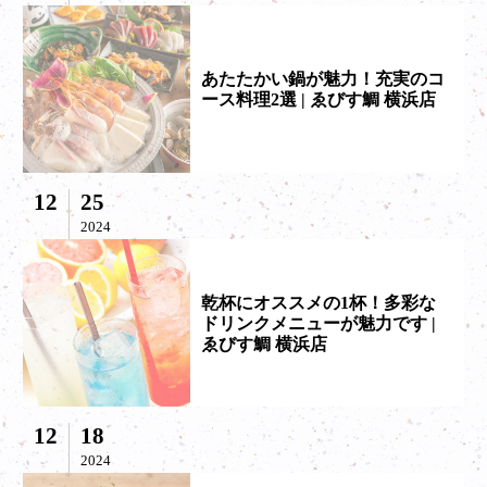
あたたかい鍋が魅力！充実のコ
ース料理2選 | ゑびす鯛 横浜店
12
25
2024
乾杯にオススメの1杯！多彩な
ドリンクメニューが魅力です |
ゑびす鯛 横浜店
12
18
2024