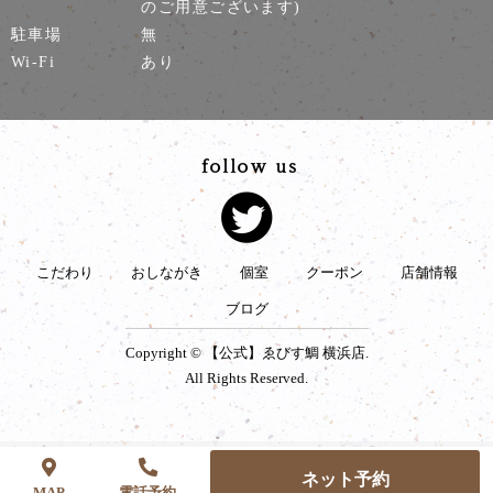
のご用意ございます)
駐車場
無
Wi-Fi
あり
こだわり
おしながき
個室
クーポン
店舗情報
ブログ
Copyright © 【公式】ゑびす鯛 横浜店.
All Rights Reserved.
ネット予約
MAP
電話予約