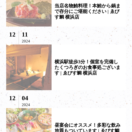
当店名物鮪料理！本鮪から鍋ま
で存分にご堪能ください | ゑび
す鯛 横浜店
12
11
2024
横浜駅徒歩3分！個室を完備し
たくつろぎのお食事処ございま
す | ゑびす鯛 横浜店
12
04
2024
昼宴会にオススメ！多彩な飲み
放題もついています | ゑびす鯛