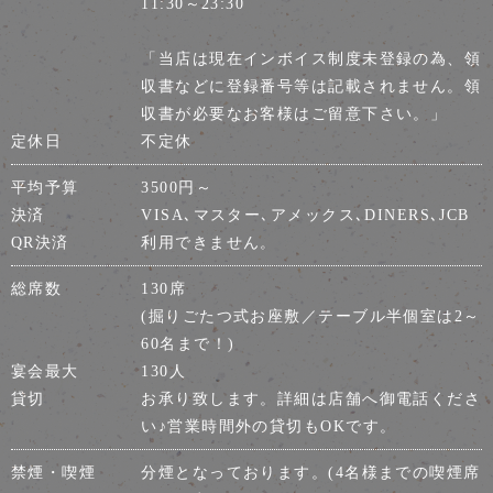
11:30～23:30
「当店は現在インボイス制度未登録の為、領
収書などに登録番号等は記載されません。領
収書が必要なお客様はご留意下さい。」
定休日
不定休
平均予算
3500円～
決済
VISA､マスター､アメックス､DINERS､JCB
QR決済
利用できません。
総席数
130席
(掘りごたつ式お座敷／テーブル半個室は2～
60名まで！)
宴会最大
130人
貸切
お承り致します。詳細は店舗へ御電話くださ
い♪営業時間外の貸切もOKです。
禁煙・喫煙
分煙となっております。(4名様までの喫煙席