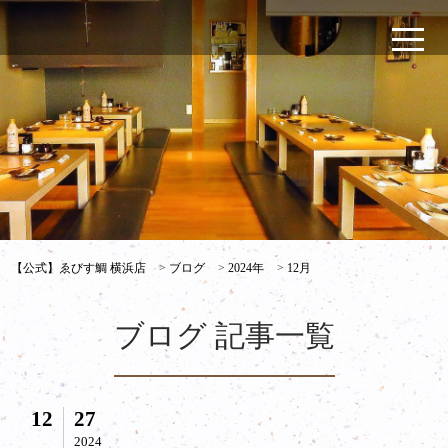
【公式】ゑびす鯛 横浜店
>
ブログ
>
2024年
>
12月
ブログ 記事一覧
12
27
2024