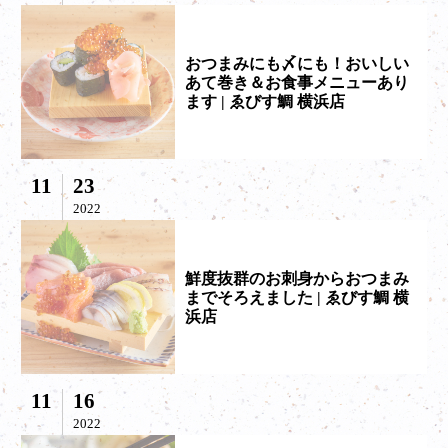
おつまみにも〆にも！おいしい
あて巻き＆お食事メニューあり
ます | ゑびす鯛 横浜店
11
23
2022
鮮度抜群のお刺身からおつまみ
までそろえました | ゑびす鯛 横
浜店
11
16
2022