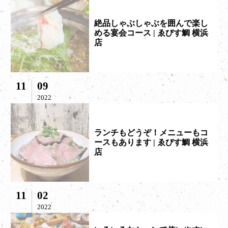
絶品しゃぶしゃぶを囲んで楽し
める宴会コース | ゑびす鯛 横浜
店
11
09
2022
ランチもどうぞ！メニューもコ
ースもあります | ゑびす鯛 横浜
店
11
02
2022