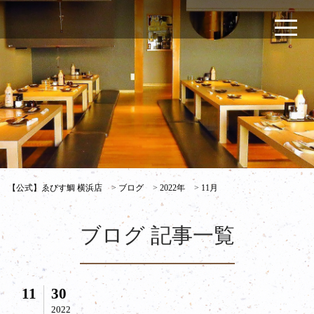
【公式】ゑびす鯛 横浜店
>
ブログ
>
2022年
>
11月
ブログ 記事一覧
11
30
2022