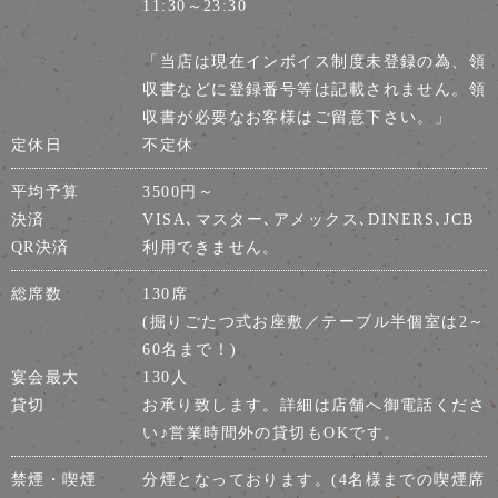
11:30～23:30
「当店は現在インボイス制度未登録の為、領
収書などに登録番号等は記載されません。領
収書が必要なお客様はご留意下さい。」
定休日
不定休
平均予算
3500円～
決済
VISA､マスター､アメックス､DINERS､JCB
QR決済
利用できません。
総席数
130席
(掘りごたつ式お座敷／テーブル半個室は2～
60名まで！)
宴会最大
130人
貸切
お承り致します。詳細は店舗へ御電話くださ
い♪営業時間外の貸切もOKです。
禁煙・喫煙
分煙となっております。(4名様までの喫煙席