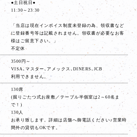
●土日祝日●
11:30～23:30
「当店は現在インボイス制度未登録の為、領収書など
に登録番号等は記載されません。領収書が必要なお客
様はご留意下さい。」
不定休
算
3500円～
VISA､マスター､アメックス､DINERS､JCB
利用できません。
130席
(掘りごたつ式お座敷／テーブル半個室は2～60名ま
で！)
大
130人
お承り致します。詳細は店舗へ御電話ください♪営業時
間外の貸切もOKです。