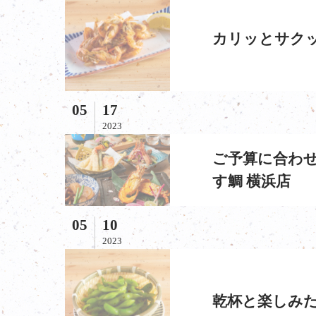
カリッとサクッ
05
17
2023
ご予算に合わせ
す鯛 横浜店
05
10
2023
乾杯と楽しみた