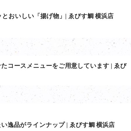
とおいしい「揚げ物」| ゑびす鯛 横浜店
たコースメニューをご用意しています | ゑび
い逸品がラインナップ | ゑびす鯛 横浜店