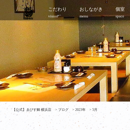
こだわり
おしながき
個室
vision
menu
space
【公式】ゑびす鯛 横浜店
>
ブログ
>
2023年
>
5月