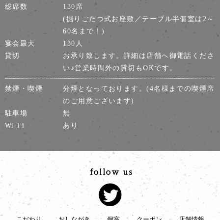
総席数
130席
(掘りごたつ式お座敷／テーブル半個室は2～
60名まで！)
宴会最大
130人
貸切
お承り致します。詳細は店舗へ御電話くださ
い♪営業時間外の貸切もOKです。
禁煙・喫煙
分煙となっております。(4名様までの喫煙席
のご用意ございます)
駐車場
無
Wi-Fi
あり
こだわり
おしながき
個室
クーポン
店舗情報