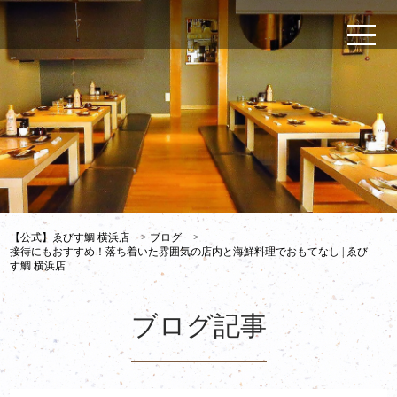
【公式】ゑびす鯛 横浜店
>
ブログ
>
接待にもおすすめ！落ち着いた雰囲気の店内と海鮮料理でおもてなし | ゑび
す鯛 横浜店
ブログ記事