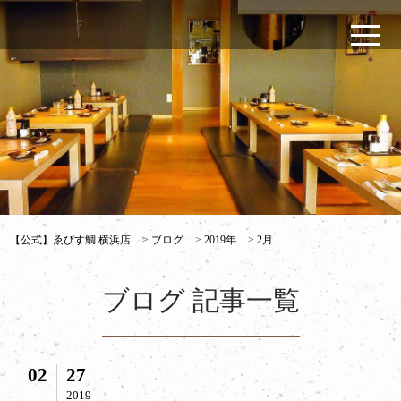
【公式】ゑびす鯛 横浜店
>
ブログ
>
2019年
>
2月
ブログ 記事一覧
02
27
2019