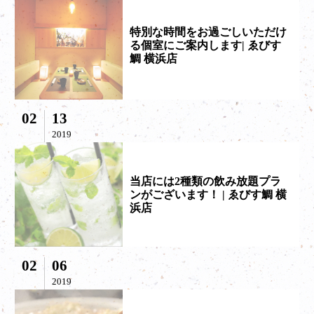
特別な時間をお過ごしいただけ
る個室にご案内します| ゑびす
鯛 横浜店
02
13
2019
当店には2種類の飲み放題プラ
ンがございます！ | ゑびす鯛 横
浜店
02
06
2019