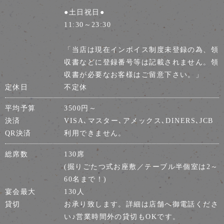
●土日祝日●
11:30～23:30
「当店は現在インボイス制度未登録の為、領
収書などに登録番号等は記載されません。領
収書が必要なお客様はご留意下さい。」
定休日
不定休
平均予算
3500円～
決済
VISA､マスター､アメックス､DINERS､JCB
QR決済
利用できません。
総席数
130席
(掘りごたつ式お座敷／テーブル半個室は2～
60名まで！)
宴会最大
130人
貸切
お承り致します。詳細は店舗へ御電話くださ
い♪営業時間外の貸切もOKです。