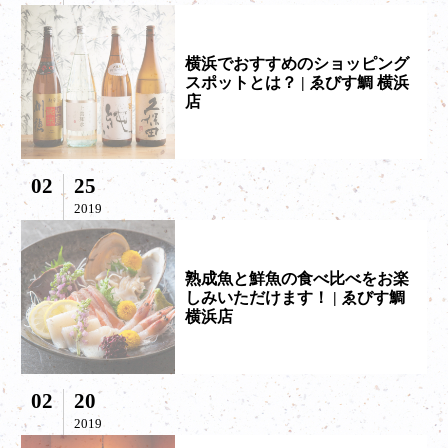
横浜でおすすめのショッピング
スポットとは？ | ゑびす鯛 横浜
店
02
25
2019
熟成魚と鮮魚の食べ比べをお楽
しみいただけます！ | ゑびす鯛
横浜店
02
20
2019