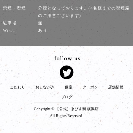
禁煙・喫煙
分煙となっております。(4名様までの喫煙席
のご用意ございます)
駐車場
無
Wi-Fi
あり
こだわり
おしながき
個室
クーポン
店舗情報
ブログ
Copyright © 【公式】ゑびす鯛 横浜店.
All Rights Reserved.