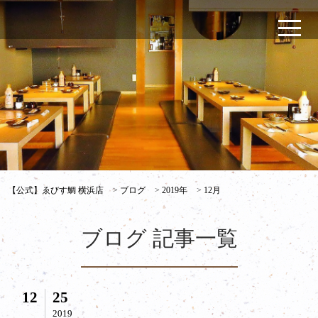
【公式】ゑびす鯛 横浜店
>
ブログ
>
2019年
>
12月
ブログ 記事一覧
12
25
2019