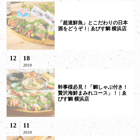
「超速鮮魚」とこだわりの日本
酒をどうぞ！| ゑびす鯛 横浜店
12
18
2019
幹事様必見！「鯛しゃぶ付き！
贅沢海鮮まみれコース」！ | ゑ
びす鯛 横浜店
12
11
2019