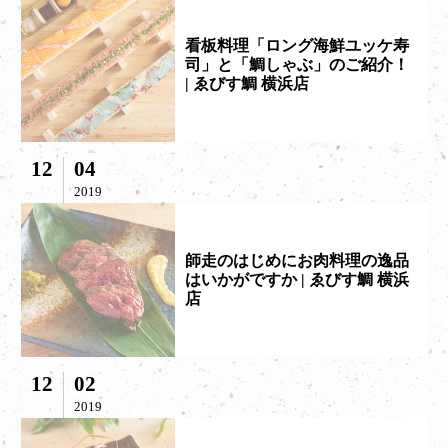
看板料理「ロング海鮮ユッケ寿
司」と「鯛しゃぶ」のご紹介！
| ゑびす鯛 横浜店
12
04
2019
師走のはじめにお肉料理の逸品
はいかがですか | ゑびす鯛 横浜
店
12
02
2019