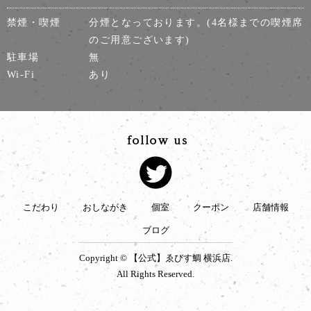
禁煙・喫煙
分煙となっております。(4名様までの喫煙席
のご用意ございます)
駐車場
無
Wi-Fi
あり
こだわり
おしながき
個室
クーポン
店舗情報
ブログ
Copyright © 【公式】ゑびす鯛 横浜店.
All Rights Reserved.