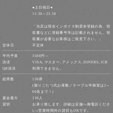
●土日祝日●
11:30～23:30
「当店は現在インボイス制度未登録の為、領
収書などに登録番号等は記載されません。領
収書が必要なお客様はご留意下さい。」
定休日
不定休
平均予算
3500円～
決済
VISA､マスター､アメックス､DINERS､JCB
QR決済
利用できません。
総席数
130席
(掘りごたつ式お座敷／テーブル半個室は2～
60名まで！)
宴会最大
130人
貸切
お承り致します。詳細は店舗へ御電話くださ
い♪営業時間外の貸切もOKです。