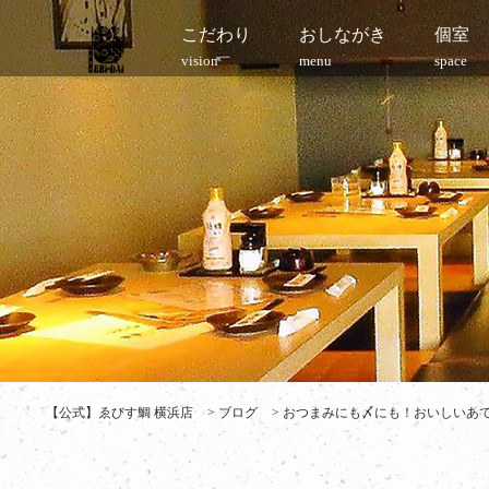
こだわり
おしながき
個室
vision
menu
space
【公式】ゑびす鯛 横浜店
>
ブログ
>
おつまみにも〆にも！おいしいあて巻