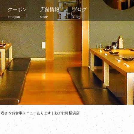
クーポン
店舗情報
ブログ
coupon
store
blog
き＆お食事メニューあります | ゑびす鯛 横浜店