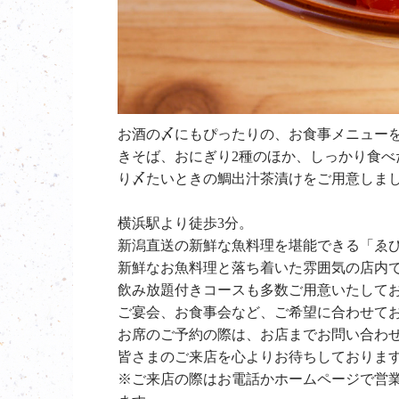
お酒の〆にもぴったりの、お食事メニュー
きそば、おにぎり
2
種のほか、しっかり食べ
り〆たいときの鯛出汁茶漬けをご用意しま
横浜駅より徒歩3分。
新潟直送の新鮮な魚料理を堪能できる「ゑ
新鮮なお魚料理と落ち着いた雰囲気の店内
飲み放題付きコースも多数ご用意いたして
ご宴会、お食事会など、ご希望に合わせて
お席のご予約の際は、お店までお問い合わ
皆さまのご来店を心よりお待ちしておりま
※ご来店の際はお電話かホームページで営