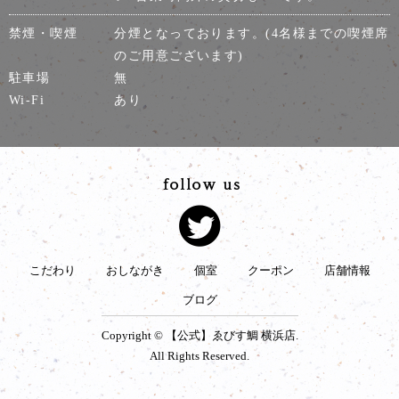
禁煙・喫煙
分煙となっております。(4名様までの喫煙席
のご用意ございます)
駐車場
無
Wi-Fi
あり
こだわり
おしながき
個室
クーポン
店舗情報
ブログ
Copyright © 【公式】ゑびす鯛 横浜店.
All Rights Reserved.