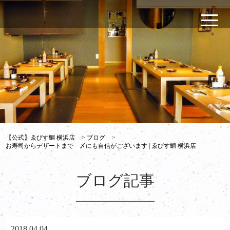
【公式】ゑびす鯛 横浜店
>
ブログ
>
お寿司からデザートまで 〆にも自信がございます | ゑびす鯛 横浜店
ブログ記事
2018.04.04