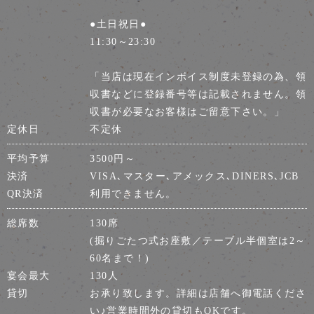
●土日祝日●
11:30～23:30
「当店は現在インボイス制度未登録の為、領
収書などに登録番号等は記載されません。領
収書が必要なお客様はご留意下さい。」
定休日
不定休
平均予算
3500円～
決済
VISA､マスター､アメックス､DINERS､JCB
QR決済
利用できません。
総席数
130席
(掘りごたつ式お座敷／テーブル半個室は2～
60名まで！)
宴会最大
130人
貸切
お承り致します。詳細は店舗へ御電話くださ
い♪営業時間外の貸切もOKです。