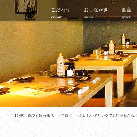
こだわり
おしながき
個室
vision
menu
space
【公式】ゑびす鯛 横浜店
>
ブログ
>
おいしいドリンクでお料理をさらにお