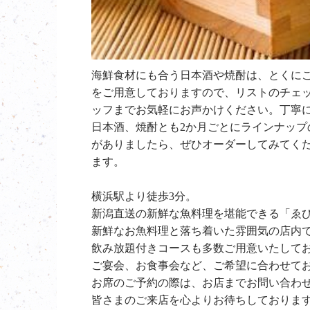
海鮮食材にも合う日本酒や焼酎は、とくに
をご用意しておりますので、リストのチェ
ッフまでお気軽にお声かけください。丁寧
日本酒、焼酎とも2か月ごとにラインナッ
がありましたら、ぜひオーダーしてみてく
ます。
横浜駅より徒歩3分。
新潟直送の新鮮な魚料理を堪能できる「ゑ
新鮮なお魚料理と落ち着いた雰囲気の店内
飲み放題付きコースも多数ご用意いたして
ご宴会、お食事会など、ご希望に合わせて
お席のご予約の際は、お店までお問い合わ
皆さまのご来店を心よりお待ちしておりま