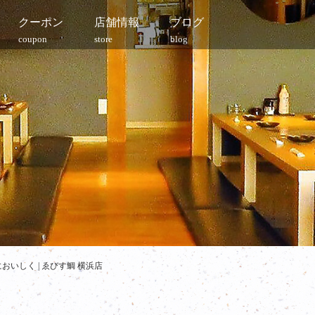
クーポン
店舗情報
ブログ
coupon
store
blog
いしく | ゑびす鯛 横浜店