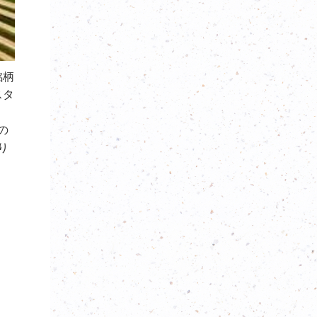
銘柄
スタ
の
り