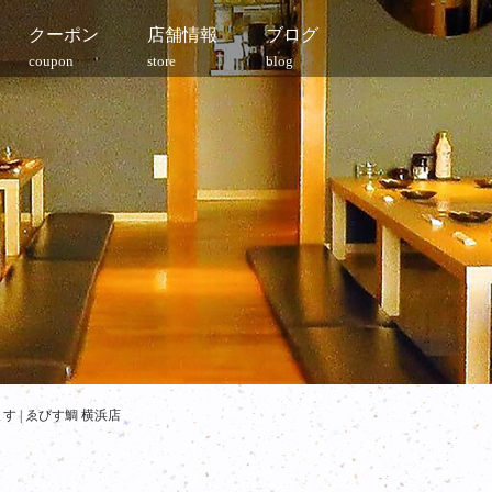
クーポン
店舗情報
ブログ
coupon
store
blog
 | ゑびす鯛 横浜店