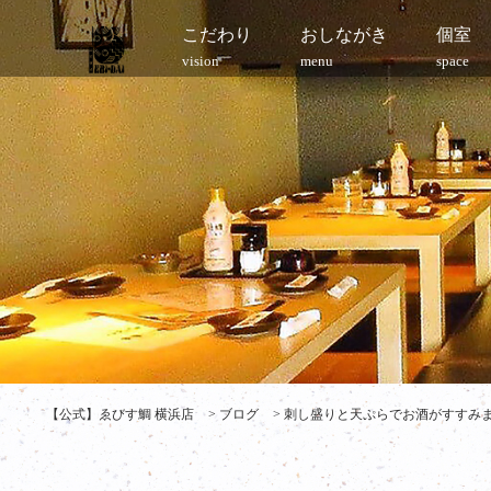
こだわり
おしながき
個室
vision
menu
space
【公式】ゑびす鯛 横浜店
>
ブログ
>
刺し盛りと天ぷらでお酒がすすみます