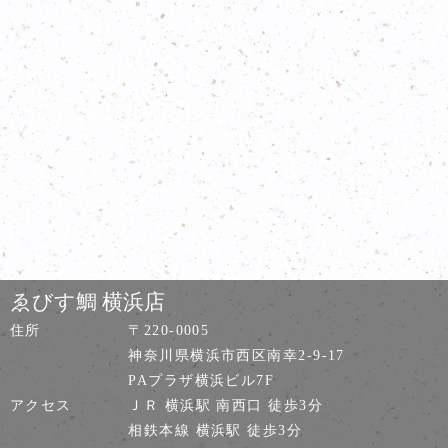
ゑびす鯛 横浜店
住所
〒220-0005
神奈川県横浜市西区南幸2-9-17
PAプラザ横浜ビル7F
アクセス
ＪＲ 横浜駅 南西口 徒歩3分
相鉄本線 横浜駅 徒歩3分