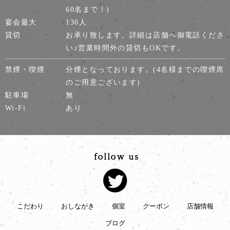
60名まで！)
宴会最大
130人
貸切
お承り致します。詳細は店舗へ御電話くださ
い♪営業時間外の貸切もOKです。
禁煙・喫煙
分煙となっております。(4名様までの喫煙席
のご用意ございます)
駐車場
無
Wi-Fi
あり
こだわり
おしながき
個室
クーポン
店舗情報
ブログ