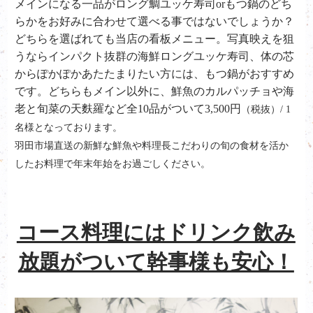
メインになる一品がロング鯛ユッケ寿司orもつ鍋のどち
らかをお好みに合わせて選べる事ではないでしょうか？
どちらを選ばれても当店の看板メニュー。写真映えを狙
うならインパクト抜群の海鮮ロングユッケ寿司、体の芯
からぽかぽかあたたまりたい方には、もつ鍋がおすすめ
です。どちらもメイン以外に、鮮魚のカルパッチョや海
老と旬菜の天麩羅など全
10品がついて3,500円
（税抜）/ 1
名様となっております。
羽田市場直送の新鮮な鮮魚や料理長こだわりの旬の食材を活か
したお料理で年末年始をお過ごしください。
コース料理にはドリンク飲み
放題がついて幹事様も安心！