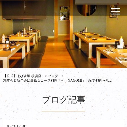
【公式】ゑびす鯛 横浜店
>
ブログ
>
忘年会＆新年会に最低なコース料理「和・NAGOMI」 | ゑびす鯛 横浜店
ブログ記事
2020.12.30