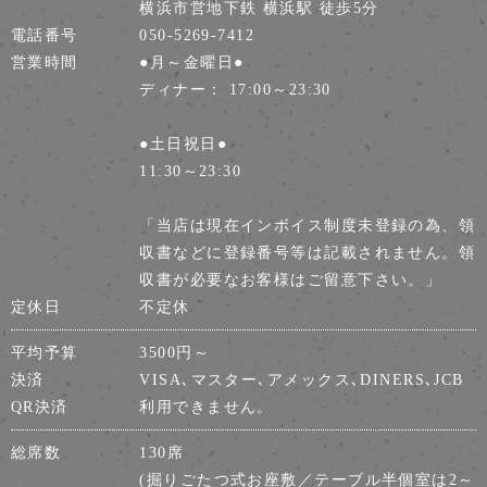
横浜市営地下鉄 横浜駅 徒歩5分
電話番号
050-5269-7412
営業時間
●月～金曜日●
ディナー： 17:00～23:30
●土日祝日●
11:30～23:30
「当店は現在インボイス制度未登録の為、領
収書などに登録番号等は記載されません。領
収書が必要なお客様はご留意下さい。」
定休日
不定休
平均予算
3500円～
決済
VISA､マスター､アメックス､DINERS､JCB
QR決済
利用できません。
総席数
130席
(掘りごたつ式お座敷／テーブル半個室は2～