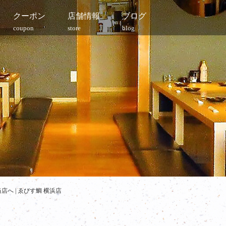
クーポン
店舗情報
ブログ
coupon
store
blog
へ | ゑびす鯛 横浜店