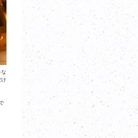
キな
だけ
で