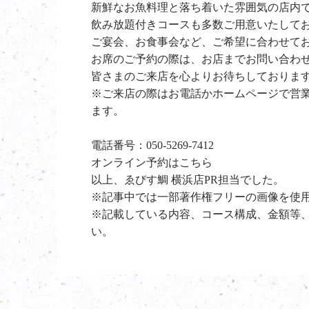
新鮮なお魚料理と落ち着いた雰囲気の店内
飲み放題付きコースも多数ご用意いたして
ご宴会、お食事会など、ご希望に合わせて
お席のご予約の際は、お店までお問い合わ
皆さまのご来店を心よりお待ちしておりま
※ご来店の際はお電話かホームページで営
ます。
電話番号：
050-5269-7412
オンライン予約は
こちら
以上、ゑびす鯛 横浜店PR担当でした。
※記事中では一部著作権フリーの画像を使
※記載している内容、コース構成、金額等
い。