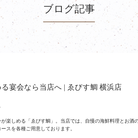
ブログ記事
宴会なら当店へ | ゑびす鯛 横浜店
。
ーが楽しめる「ゑびす鯛」。当店では、自慢の海鮮料理とお酒
コースを各種ご用意しております。