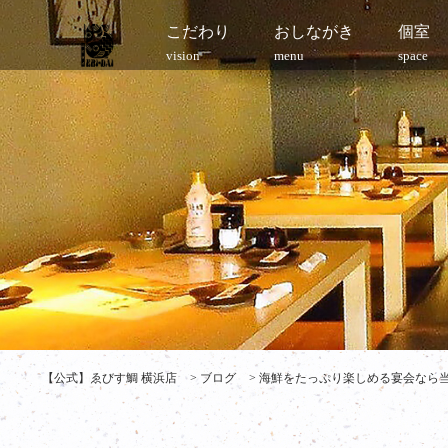
こだわり
おしながき
個室
vision
menu
space
【公式】ゑびす鯛 横浜店
>
ブログ
>
海鮮をたっぷり楽しめる宴会なら当店