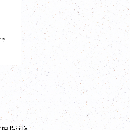
ださ
鯛 横浜店