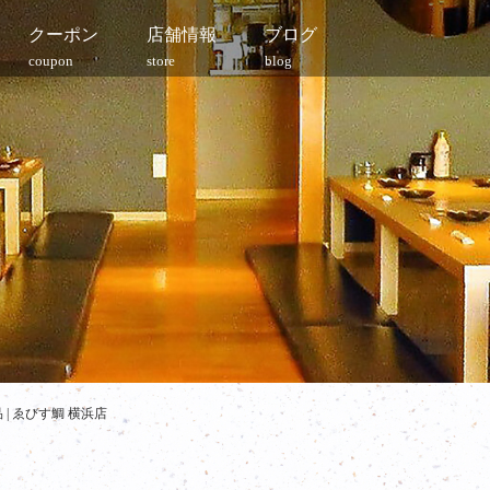
クーポン
店舗情報
ブログ
coupon
store
blog
| ゑびす鯛 横浜店