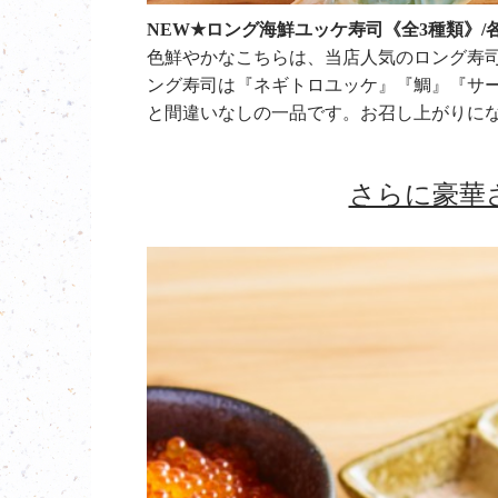
NEW★
ロング海鮮ユッケ寿司《全3種類》/各種
色鮮やかなこちらは、当店人気のロング寿司
ング寿司は『ネギトロユッケ』『鯛』『サ
と間違いなしの一品です。お召し上がりに
さらに豪華