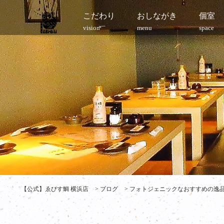
こだわり
おしながき
個室
vision
menu
space
【公式】ゑびす鯛 横浜店
>
ブログ
>
フォトジェニックなおすすめの逸品 