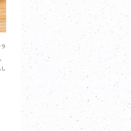
クラ
で
れし