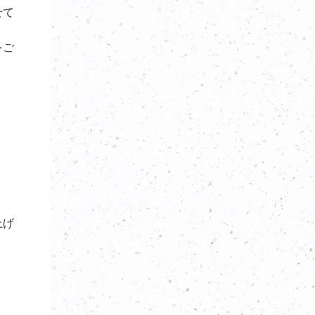
せて
をご
上げ