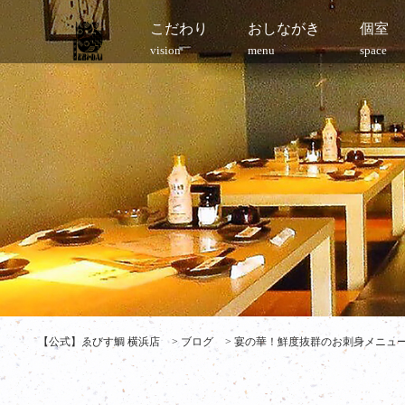
こだわり
おしながき
個室
vision
menu
space
【公式】ゑびす鯛 横浜店
>
ブログ
>
宴の華！鮮度抜群のお刺身メニュー 