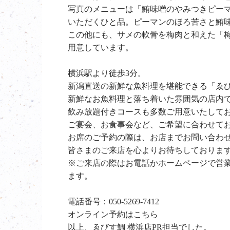
写真のメニューは「鮪味噌のやみつきピー
いただくひと品。ピーマンのほろ苦さと鮪
この他にも、サメの軟骨を梅肉と和えた「
用意しています。
横浜駅より徒歩3分。
新潟直送の新鮮な魚料理を堪能できる「ゑ
新鮮なお魚料理と落ち着いた雰囲気の店内
飲み放題付きコースも多数ご用意いたして
ご宴会、お食事会など、ご希望に合わせて
お席のご予約の際は、お店までお問い合わ
皆さまのご来店を心よりお待ちしておりま
※ご来店の際はお電話かホームページで営
ます。
電話番号：
050-5269-7412
オンライン予約は
こちら
以上、ゑびす鯛 横浜店PR担当でした。