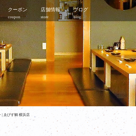
クーポン
店舗情報
ブログ
coupon
store
blog
| ゑびす鯛 横浜店