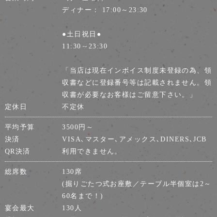
ディナー： 17:00～23:30
●土日祝日●
11:30～23:30
「当店は現在インボイス制度未登録の為、領
収書などに登録番号等は記載されません。領
収書が必要なお客様はご留意下さい。」
定休日
不定休
平均予算
3500円～
決済
VISA､マスター､アメックス､DINERS､JCB
QR決済
利用できません。
総席数
130席
(掘りごたつ式お座敷／テーブル半個室は2～
60名まで！)
宴会最大
130人