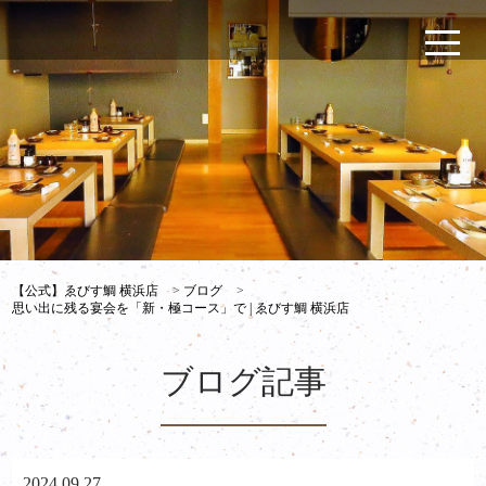
【公式】ゑびす鯛 横浜店
>
ブログ
>
思い出に残る宴会を「新・極コース」で | ゑびす鯛 横浜店
ブログ記事
2024.09.27