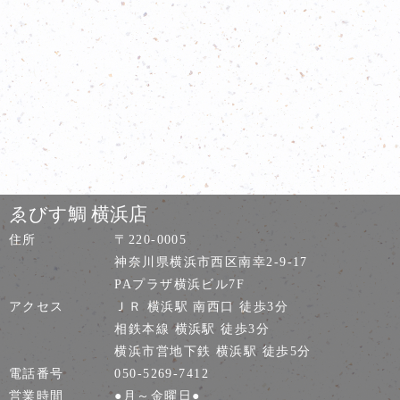
ゑびす鯛 横浜店
住所
〒220-0005
神奈川県横浜市西区南幸2-9-17
PAプラザ横浜ビル7F
アクセス
ＪＲ 横浜駅 南西口 徒歩3分
相鉄本線 横浜駅 徒歩3分
横浜市営地下鉄 横浜駅 徒歩5分
電話番号
050-5269-7412
営業時間
●月～金曜日●