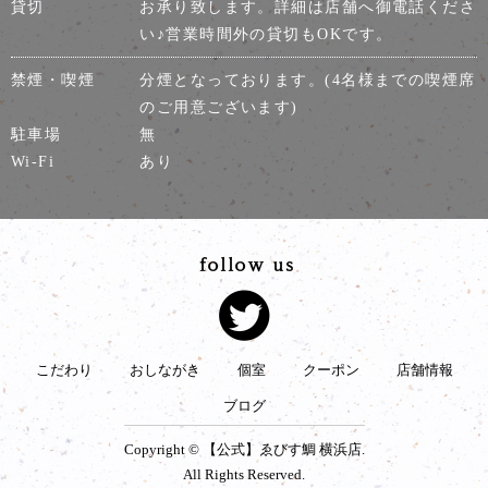
貸切
お承り致します。詳細は店舗へ御電話くださ
い♪営業時間外の貸切もOKです。
禁煙・喫煙
分煙となっております。(4名様までの喫煙席
のご用意ございます)
駐車場
無
Wi-Fi
あり
こだわり
おしながき
個室
クーポン
店舗情報
ブログ
Copyright © 【公式】ゑびす鯛 横浜店.
All Rights Reserved.