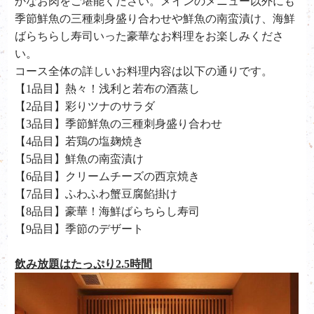
かなお肉をご堪能ください。メインのメニュー以外にも
季節鮮魚の三種刺身盛り合わせや鮮魚の南蛮漬け、海鮮
ばらちらし寿司いった豪華なお料理をお楽しみくださ
い。
コース全体の詳しいお料理内容は以下の通りです。
【1品目】熱々！浅利と若布の酒蒸し
【2品目】彩りツナのサラダ
【3品目】季節鮮魚の三種刺身盛り合わせ
【4品目】若鶏の塩麹焼き
【5品目】鮮魚の南蛮漬け
【6品目】クリームチーズの西京焼き
【7品目】ふわふわ蟹豆腐餡掛け
【8品目】豪華！海鮮ばらちらし寿司
【9品目】季節のデザート
飲み放題はたっぷり2.5時間