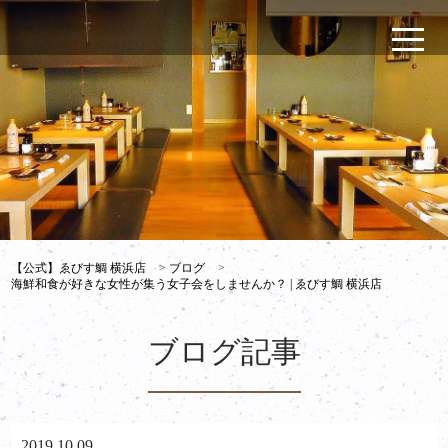
【公式】ゑびす鯛 横浜店
>
ブログ
>
海鮮和食が好きな女性が集う女子会をしませんか？ | ゑびす鯛 横浜店
ブログ記事
2019.10.09