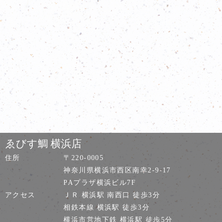
ゑびす鯛 横浜店
住所
〒220-0005
神奈川県横浜市西区南幸2-9-17
PAプラザ横浜ビル7F
アクセス
ＪＲ 横浜駅 南西口 徒歩3分
相鉄本線 横浜駅 徒歩3分
横浜市営地下鉄 横浜駅 徒歩5分