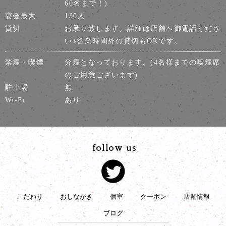
60名まで！)
宴会最大
130人
貸切
お承り致します。詳細は店舗へ御電話くださ
い♪営業時間外の貸切もOKです。
禁煙・喫煙
分煙となっております。(4名様までの喫煙席
のご用意ございます)
駐車場
無
Wi-Fi
あり
こだわり
おしながき
個室
クーポン
店舗情報
ブログ