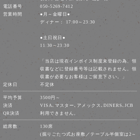
電話番号
050-5269-7412
営業時間
●月～金曜日●
ディナー： 17:00～23:30
●土日祝日●
11:30～23:30
「当店は現在インボイス制度未登録の為、領
収書などに登録番号等は記載されません。領
収書が必要なお客様はご留意下さい。」
定休日
不定休
平均予算
3500円～
決済
VISA､マスター､アメックス､DINERS､JCB
QR決済
利用できません。
総席数
130席
(掘りごたつ式お座敷／テーブル半個室は2～