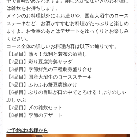
中で旨味があふれますよ。鍋に欠かせない〆のお料理に
は雑炊をお持ちします。
メインのお料理以外にもお造りや、
国産大沼牛のロース
ステーキ
など、お酒がすすむお料理がたっぷりと楽しめ
ますよ。お食事のあとはデザートをゆっくりとお楽しみ
ください。
コース全体の詳しいお料理内容は以下の通りです。
【1品目】熱々！浅利と若布の酒蒸し
【2品目】彩り豆腐海藻サラダ
【3品目】季節鮮魚の三種刺身盛り合せ
【4品目】国産大沼牛のロースステーキ
【5品目】ふわふわ蟹豆腐餡かけ
【6品目】ぶりの旨味が口の中でとろける！ぶりのしゃ
ぶしゃぶ
【7品目】〆の雑炊セット
【8品目】季節のデザート
ご予約は
3
名様から