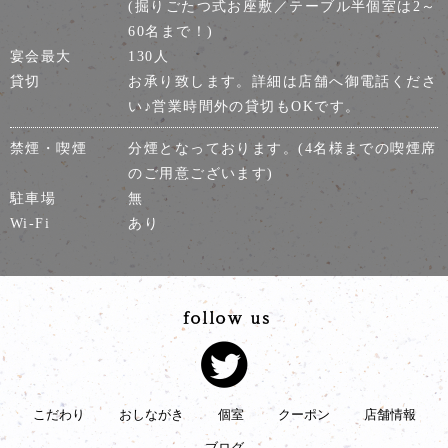
(掘りごたつ式お座敷／テーブル半個室は2～
60名まで！)
宴会最大
130人
貸切
お承り致します。詳細は店舗へ御電話くださ
い♪営業時間外の貸切もOKです。
禁煙・喫煙
分煙となっております。(4名様までの喫煙席
のご用意ございます)
駐車場
無
Wi-Fi
あり
こだわり
おしながき
個室
クーポン
店舗情報
ブログ