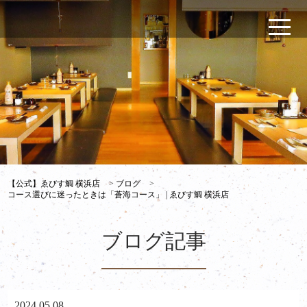
【公式】ゑびす鯛 横浜店
>
ブログ
>
コース選びに迷ったときは「蒼海コース」 | ゑびす鯛 横浜店
ブログ記事
2024.05.08