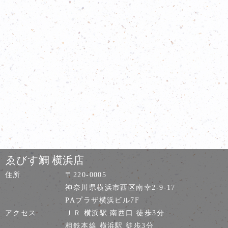
ゑびす鯛 横浜店
住所
〒220-0005
神奈川県横浜市西区南幸2-9-17
PAプラザ横浜ビル7F
アクセス
ＪＲ 横浜駅 南西口 徒歩3分
相鉄本線 横浜駅 徒歩3分