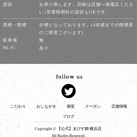
貸切
お承り致します。詳細は店舗へ御電話くださ
い♪営業時間外の貸切もOKです。
禁煙・喫煙
分煙となっております。(4名様までの喫煙席
のご用意ございます)
駐車場
無
Wi-Fi
あり
こだわり
おしながき
個室
クーポン
店舗情報
ブログ
Copyright © 【公式】ゑびす鯛 横浜店.
All Rights Reserved.