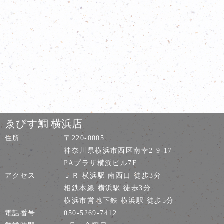
ゑびす鯛 横浜店
住所
〒220-0005
神奈川県横浜市西区南幸2-9-17
PAプラザ横浜ビル7F
アクセス
ＪＲ 横浜駅 南西口 徒歩3分
相鉄本線 横浜駅 徒歩3分
横浜市営地下鉄 横浜駅 徒歩5分
電話番号
050-5269-7412