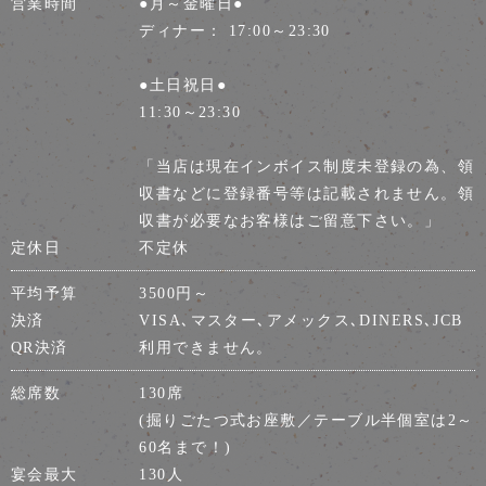
営業時間
●月～金曜日●
ディナー： 17:00～23:30
●土日祝日●
11:30～23:30
「当店は現在インボイス制度未登録の為、領
収書などに登録番号等は記載されません。領
収書が必要なお客様はご留意下さい。」
定休日
不定休
平均予算
3500円～
決済
VISA､マスター､アメックス､DINERS､JCB
QR決済
利用できません。
総席数
130席
(掘りごたつ式お座敷／テーブル半個室は2～
60名まで！)
宴会最大
130人