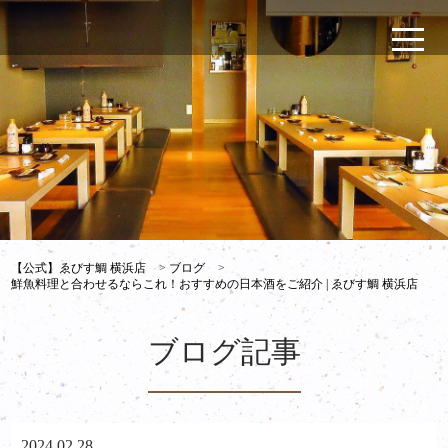
【公式】ゑびす鯛 横浜店
>
ブログ
>
鮮魚料理と合わせるならこれ！おすすめの日本酒をご紹介 | ゑびす鯛 横浜店
ブログ記事
2024.02.28