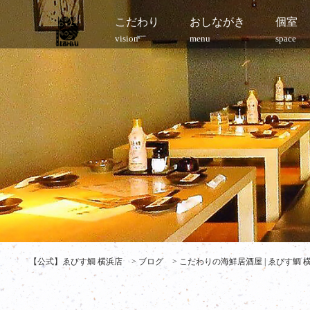
こだわり
おしながき
個室
vision
menu
space
【公式】ゑびす鯛 横浜店
>
ブログ
>
こだわりの海鮮居酒屋 | ゑびす鯛 