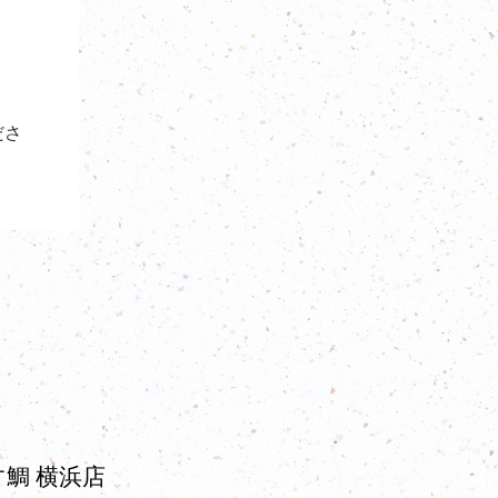
ださ
鯛 横浜店