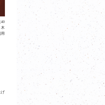
大
40
。木
利用
上げ