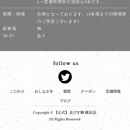
い♪営業時間外の貸切もOKです。
禁煙・喫煙
分煙となっております。(4名様までの喫煙席
のご用意ございます)
駐車場
無
Wi-Fi
あり
こだわり
おしながき
個室
クーポン
店舗情報
ブログ
Copyright © 【公式】ゑびす鯛 横浜店.
All Rights Reserved.