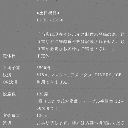
●土日祝日●
11:30～23:30
「当店は現在インボイス制度未登録の為、領
収書などに登録番号等は記載されません。領
収書が必要なお客様はご留意下さい。」
定休日
不定休
平均予算
3500円～
決済
VISA､マスター､アメックス､DINERS､JCB
QR決済
利用できません。
総席数
130席
(掘りごたつ式お座敷／テーブル半個室は2～
60名まで！)
宴会最大
130人
貸切
お承り致します。詳細は店舗へ御電話くださ