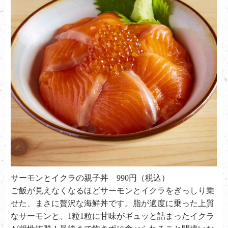
サーモンとイクラの親子丼
990
円（税込）
ご飯が見えなくなるほどサーモンとイクラをぎっしり乗
せた、まさに贅沢な海鮮丼です。脂が適度に乗った上質
なサーモンと、
1
粒
1
粒に甘味がギュッと詰まったイクラ