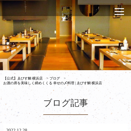
【公式】ゑびす鯛 横浜店
>
ブログ
>
お酒の席を美味しく締めくくる 幸せの〆料理 | ゑびす鯛 横浜店
ブログ記事
2022.12.28