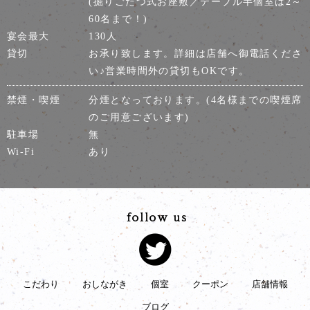
(掘りごたつ式お座敷／テーブル半個室は2～
60名まで！)
宴会最大
130人
貸切
お承り致します。詳細は店舗へ御電話くださ
い♪営業時間外の貸切もOKです。
禁煙・喫煙
分煙となっております。(4名様までの喫煙席
のご用意ございます)
駐車場
無
Wi-Fi
あり
こだわり
おしながき
個室
クーポン
店舗情報
ブログ