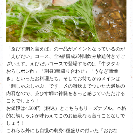
「ゑびす鯛と言えば」の一品がメインとなっているのが
「えびだい」コース、全9品構成2時間飲み放題付きでご
ざいます。えびだいコースで登場するのは「
牛タタキ
おろしポン酢」「刺身3種盛り合わせ」「うなぎ蒲焼
き」といったお料理たち。そしてお待ちかねメインは
「鯛しゃぶしゃぶ」です。〆の雑炊までついた大満足の
内容なので、ゑびす鯛の神髄をきっと感じていただける
ことでしょう！
お値段は4,500円（税込）とこちらもリーズナブル。本格
的な鯛しゃぶが味わえてこのお値段なら言うことなしで
しょう！
これら以外にも自慢の刺身5種盛りの付いた「おおな