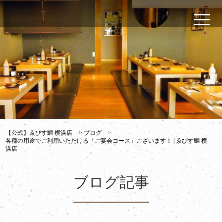
【公式】ゑびす鯛 横浜店
>
ブログ
>
各種の用途でご利用いただける「ご宴会コース」ございます！ | ゑびす鯛 横
浜店
ブログ記事