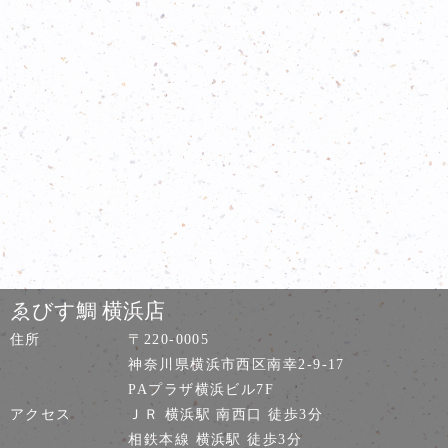
ゑびす鯛 横浜店
住所
〒220-0005
神奈川県横浜市西区南幸2-9-17
PAプラザ横浜ビル7F
アクセス
ＪＲ 横浜駅 南西口 徒歩3分
相鉄本線 横浜駅 徒歩3分