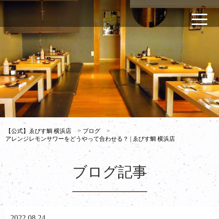
【公式】ゑびす鯛 横浜店
>
ブログ
>
アレンジレモンサワーをどうやって合わせる？ | ゑびす鯛 横浜店
ブログ記事
2022.08.24