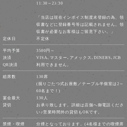
11:30～23:30
「当店は現在インボイス制度未登録の為、領
収書などに登録番号等は記載されません。領
収書が必要なお客様はご留意下さい。」
定休日
不定休
平均予算
3500円～
決済
VISA､マスター､アメックス､DINERS､JCB
QR決済
利用できません。
総席数
130席
(掘りごたつ式お座敷／テーブル半個室は2～
60名まで！)
宴会最大
130人
貸切
お承り致します。詳細は店舗へ御電話くださ
い♪営業時間外の貸切もOKです。
禁煙・喫煙
分煙となっております。(4名様までの喫煙席