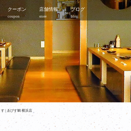
クーポン
店舗情報
ブログ
coupon
store
blog
 | ゑびす鯛 横浜店