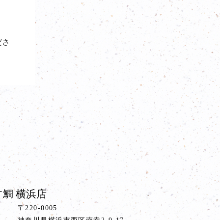
ださ
鯛 横浜店
〒220-0005