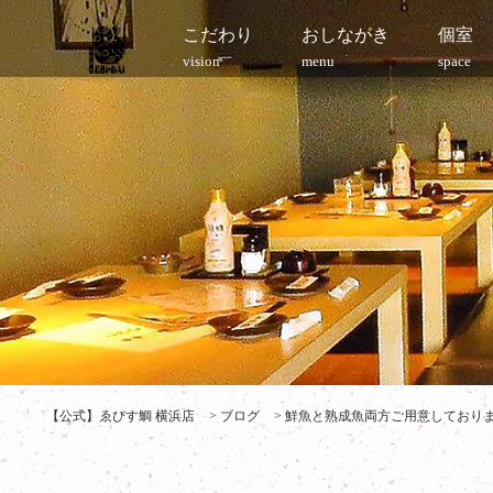
こだわり
おしながき
個室
vision
menu
space
【公式】ゑびす鯛 横浜店
>
ブログ
>
鮮魚と熟成魚両方ご用意しております