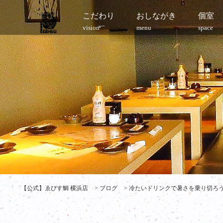
こだわり
おしながき
個室
vision
menu
space
【公式】ゑびす鯛 横浜店
>
ブログ
>
冷たいドリンクで暑さを乗り切ろう！