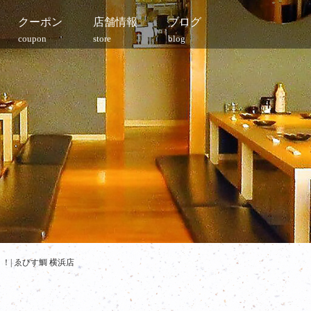
クーポン
店舗情報
ブログ
coupon
store
blog
| ゑびす鯛 横浜店