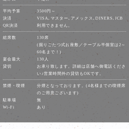
平均予算
3500円～
決済
VISA､マスター､アメックス､DINERS､JCB
QR決済
利用できません。
総席数
130席
(掘りごたつ式お座敷／テーブル半個室は2～
60名まで！)
宴会最大
130人
貸切
お承り致します。詳細は店舗へ御電話くださ
い♪営業時間外の貸切もOKです。
禁煙・喫煙
分煙となっております。(4名様までの喫煙席
のご用意ございます)
駐車場
無
Wi-Fi
あり