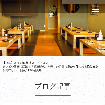
【公式】ゑびす鯛 横浜店
>
ブログ
>
テレビや新聞で話題！「超速鮮魚」が売りの羽田市場から仕入れる絶品鮮魚
が美味しい！ | ゑびす鯛 横浜店
ブログ記事