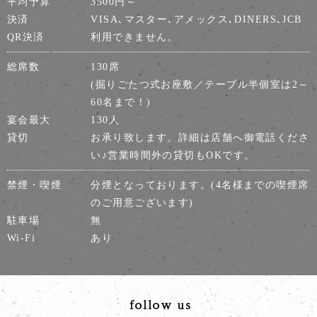
平均予算
3500円～
決済
VISA､マスター､アメックス､DINERS､JCB
QR決済
利用できません。
総席数
130席
(掘りごたつ式お座敷／テーブル半個室は2～
60名まで！)
宴会最大
130人
貸切
お承り致します。詳細は店舗へ御電話くださ
い♪営業時間外の貸切もOKです。
禁煙・喫煙
分煙となっております。(4名様までの喫煙席
のご用意ございます)
駐車場
無
Wi-Fi
あり