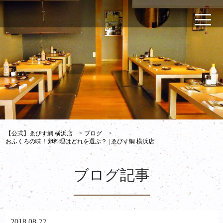
【公式】ゑびす鯛 横浜店
>
ブログ
>
おふくろの味！卵料理はどれを選ぶ？ | ゑびす鯛 横浜店
ブログ記事
2018.08.22