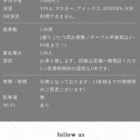
平均予算
3500円～
決済
VISA､マスター､アメックス､DINERS､JCB
QR決済
利用できません。
総席数
130席
(掘りごたつ式お座敷／テーブル半個室は2～
60名まで！)
宴会最大
130人
貸切
お承り致します。詳細は店舗へ御電話くださ
い♪営業時間外の貸切もOKです。
禁煙・喫煙
分煙となっております。(4名様までの喫煙席
のご用意ございます)
駐車場
無
Wi-Fi
あり