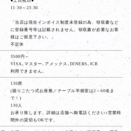
●土日祝日●
11:30～23:30
「当店は現在インボイス制度未登録の為、領収書など
に登録番号等は記載されません。領収書が必要なお客
様はご留意下さい。」
不定休
算
3500円～
VISA､マスター､アメックス､DINERS､JCB
利用できません。
130席
(掘りごたつ式お座敷／テーブル半個室は2～60名ま
で！)
大
130人
お承り致します。詳細は店舗へ御電話ください♪営業時
間外の貸切もOKです。