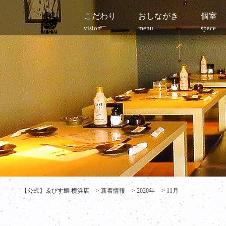
こだわり
おしながき
個室
vision
menu
space
【公式】ゑびす鯛 横浜店
>
新着情報
>
2020年
>
11月