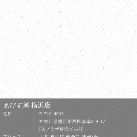
ゑびす鯛 横浜店
住所
〒220-0005
神奈川県横浜市西区南幸2-9-17
PAプラザ横浜ビル7F
アクセス
ＪＲ 横浜駅 南西口 徒歩3分