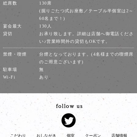
総席数
130席
(掘りごたつ式お座敷／テーブル半個室は2～
60名まで！)
宴会最大
130人
貸切
お承り致します。詳細は店舗へ御電話くださ
い♪営業時間外の貸切もOKです。
禁煙・喫煙
分煙となっております。(4名様までの喫煙席
のご用意ございます)
駐車場
無
Wi-Fi
あり
こだわり
おしながき
個室
クーポン
店舗情報