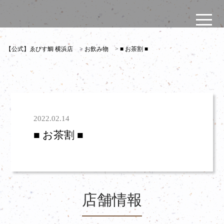
【公式】ゑびす鯛 横浜店
>
お飲み物
>
■ お茶割 ■
2022.02.14
■ お茶割 ■
店舗情報