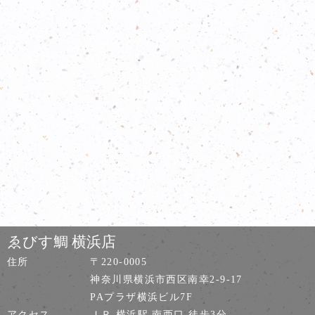
ゑびす鯛 横浜店
住所
〒220-0005
神奈川県横浜市西区南幸2-9-17
PAプラザ横浜ビル7F
アクセス
ＪＲ 横浜駅 南西口 徒歩3分