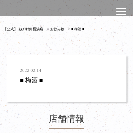
【公式】ゑびす鯛 横浜店
>
お飲み物
>
■ 梅酒 ■
2022.02.14
■ 梅酒 ■
店舗情報