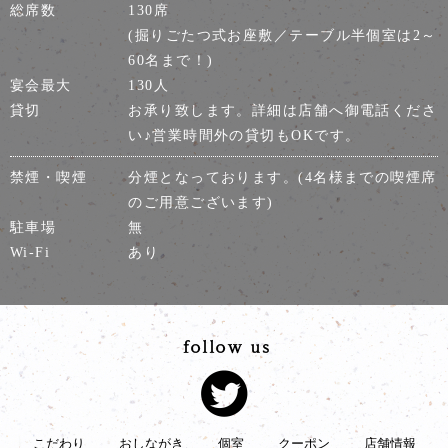
総席数
130席
(掘りごたつ式お座敷／テーブル半個室は2～
60名まで！)
宴会最大
130人
貸切
お承り致します。詳細は店舗へ御電話くださ
い♪営業時間外の貸切もOKです。
禁煙・喫煙
分煙となっております。(4名様までの喫煙席
のご用意ございます)
駐車場
無
Wi-Fi
あり
こだわり
おしながき
個室
クーポン
店舗情報