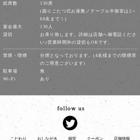
総席数
130席
(掘りごたつ式お座敷／テーブル半個室は2～
60名まで！)
宴会最大
130人
貸切
お承り致します。詳細は店舗へ御電話くださ
い♪営業時間外の貸切もOKです。
禁煙・喫煙
分煙となっております。(4名様までの喫煙席
のご用意ございます)
駐車場
無
Wi-Fi
あり
こだわり
おしながき
個室
クーポン
店舗情報