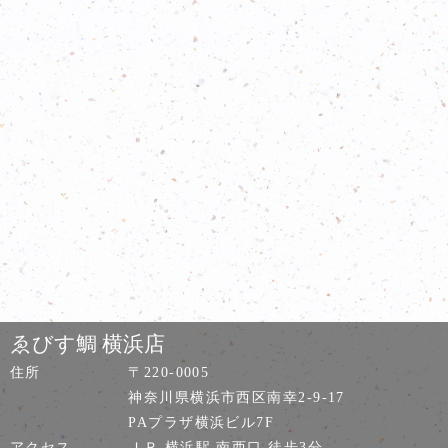
ゑびす鯛 横浜店
住所
〒220-0005
神奈川県横浜市西区南幸2-9-17
PAプラザ横浜ビル7F
アクセス
ＪＲ 横浜駅 南西口 徒歩3分