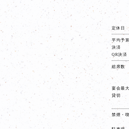
定休日
平均予
決済
QR決済
総席数
宴会最
貸切
禁煙・