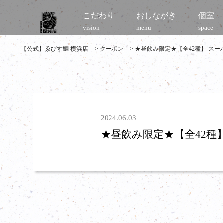
こだわり
おしながき
個室
vision
menu
space
【公式】ゑびす鯛 横浜店
>
クーポン
>
★昼飲み限定★【全42種】 スー
2024.06.03
★昼飲み限定★【全42種