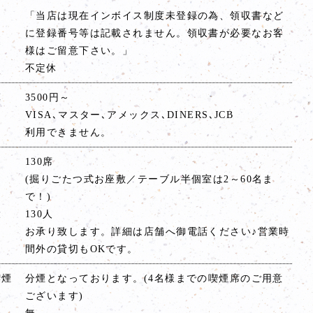
「当店は現在インボイス制度未登録の為、領収書など
に登録番号等は記載されません。領収書が必要なお客
様はご留意下さい。」
不定休
算
3500円～
VISA､マスター､アメックス､DINERS､JCB
利用できません。
130席
(掘りごたつ式お座敷／テーブル半個室は2～60名ま
で！)
大
130人
お承り致します。詳細は店舗へ御電話ください♪営業時
間外の貸切もOKです。
喫煙
分煙となっております。(4名様までの喫煙席のご用意
ございます)