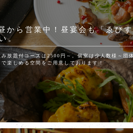
昼から営業中！昼宴会も「ゑび
い。
飲み放題付コースは2500円～。個室は少人数様～団
まで楽しめる空間をご用意しております！