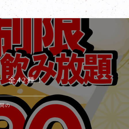
 全42種！
ど
間の