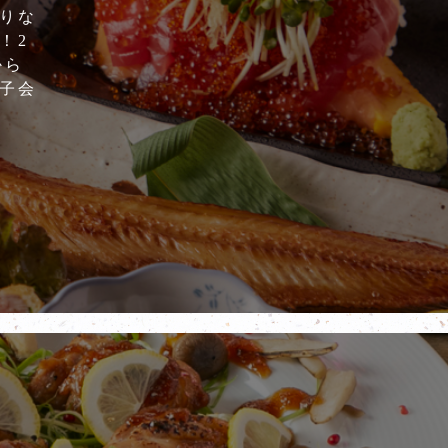
りな
！2
から
子会