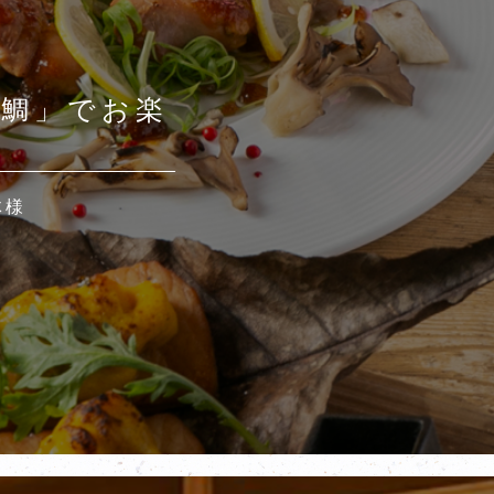
す鯛」でお楽
体様