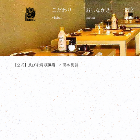
こだわり
おしながき
個室
vision
menu
space
【公式】ゑびす鯛 横浜店
>
熊本 海鮮