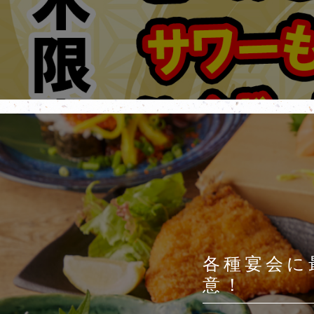
各種宴会に
意！