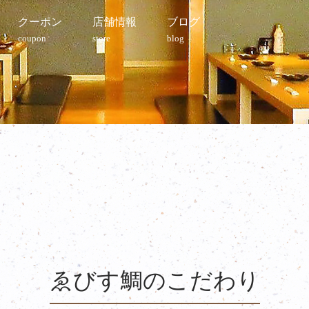
クーポン
店舗情報
ブログ
coupon
store
blog
ゑびす鯛のこだわり