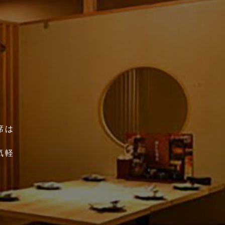
席は
宴
気軽