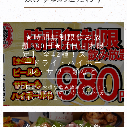
★時間無制限飲み放
題980円★【日～木限
定】 全42種！スーパ
ードライ・ハイボー
ル・サワー類など
曜日限定のお得な飲み放題プラン！デ
ィナーの営業時間の17時～23時30分迄
ご利用いただけます。