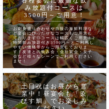
各種宴会に最適な飲
み放題付コースは
3500円～ご用意！
お刺身盛り合わせや自慢の海鮮料理な
ど宴会にぴったりなコースもご用意し
ております◎コースは幅広くご用意！2
時間飲み放題付き3500円～とご利用し
やすい価格帯からご用意しておりま
す！友達との飲み会・会社宴会・女子
会など様々なシーンでご利用ください
ませ！
土日祝はお昼から営
業中！昼宴会も「ゑ
びす鯛」でお楽しみ
ください。