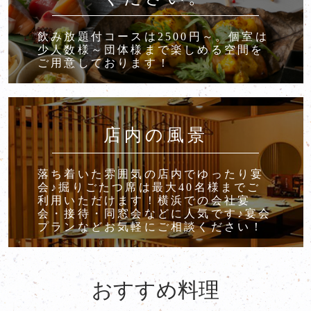
飲み放題付コースは2500円～。個室は
少人数様～団体様まで楽しめる空間を
ご用意しております！
店内の風景
落ち着いた雰囲気の店内でゆったり宴
会♪掘りごたつ席は最大40名様までご
利用いただけます！横浜での会社宴
会・接待・同窓会などに人気です♪宴会
プランなどお気軽にご相談ください！
おすすめ料理