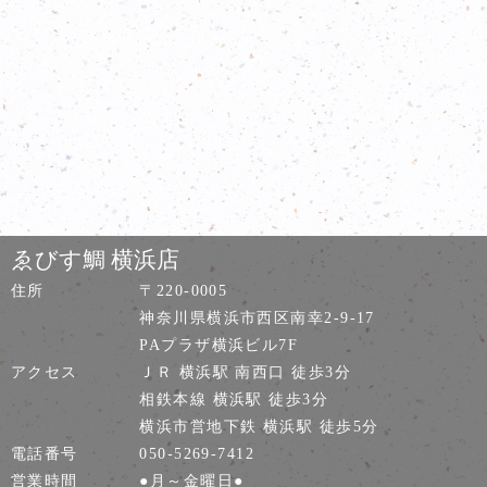
ゑびす鯛 横浜店
住所
〒220-0005
神奈川県横浜市西区南幸2-9-17
PAプラザ横浜ビル7F
アクセス
ＪＲ 横浜駅 南西口 徒歩3分
相鉄本線 横浜駅 徒歩3分
横浜市営地下鉄 横浜駅 徒歩5分
電話番号
050-5269-7412
営業時間
●月～金曜日●