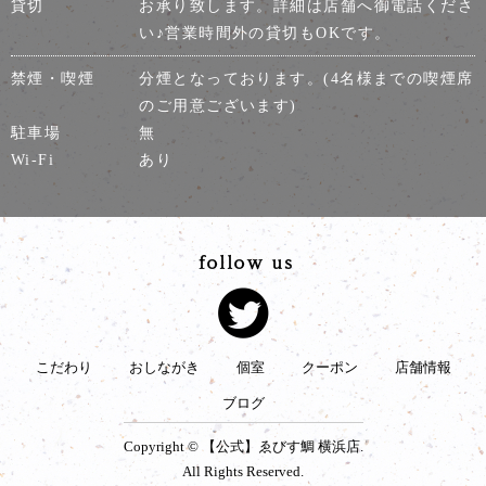
貸切
お承り致します。詳細は店舗へ御電話くださ
い♪営業時間外の貸切もOKです。
禁煙・喫煙
分煙となっております。(4名様までの喫煙席
のご用意ございます)
駐車場
無
Wi-Fi
あり
こだわり
おしながき
個室
クーポン
店舗情報
ブログ
Copyright © 【公式】ゑびす鯛 横浜店.
All Rights Reserved.