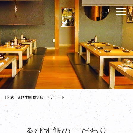
【公式】ゑびす鯛 横浜店
>
デザート
ゑびす鯛のこだわり